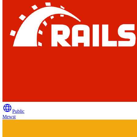
Public
Mewst