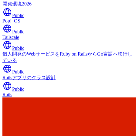
開発環境2026
Public
Pop!_OS
Public
Tailscale
Public
個人開発のWebサービスをRuby on RailsからGo言語へ移行し
ている
Public
Railsアプリのクラス設計
Public
Rails