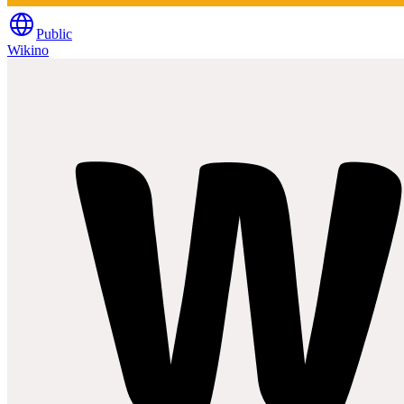
Public
Wikino