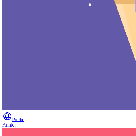
Public
Annict