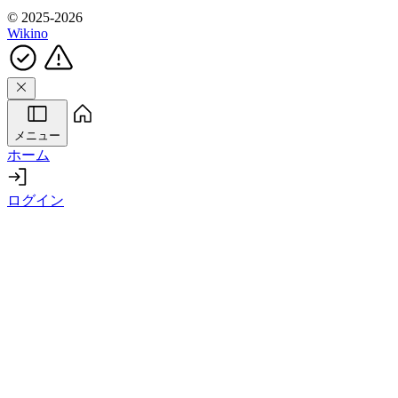
© 2025-2026
Wikino
メニュー
ホーム
ログイン