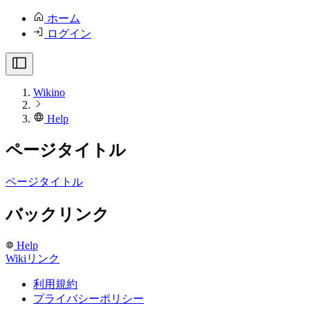
ホーム
ログイン
Wikino
Help
ページタイトル
ページタイトル
バックリンク
Help
Wikiリンク
利用規約
プライバシーポリシー