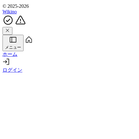
© 2025-2026
Wikino
メニュー
ホーム
ログイン