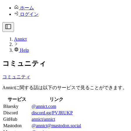
ホーム
ログイン
Annict
Help
コミュニティ
コミュニティ
Annictに関する話は以下のサービスで見ることができます。
サービス
リンク
Bluesky
@annict.com
Discord
discord.gg/PVJRUKP
GitHub
annict/annict
Mastodon
@
annict@mastodon.social