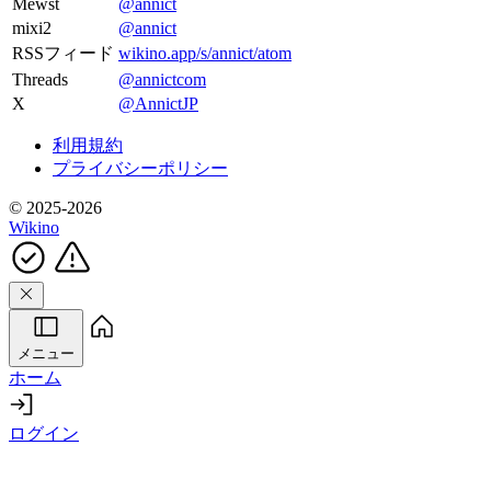
Mewst
@annict
mixi2
@annict
RSSフィード
wikino.app/s/annict/atom
Threads
@annictcom
X
@AnnictJP
利用規約
プライバシーポリシー
© 2025-2026
Wikino
メニュー
ホーム
ログイン