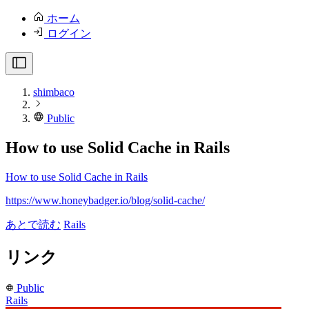
ホーム
ログイン
shimbaco
Public
How to use Solid Cache in Rails
How to use Solid Cache in Rails
https://www.honeybadger.io/blog/solid-cache/
あとで読む
Rails
リンク
Public
Rails