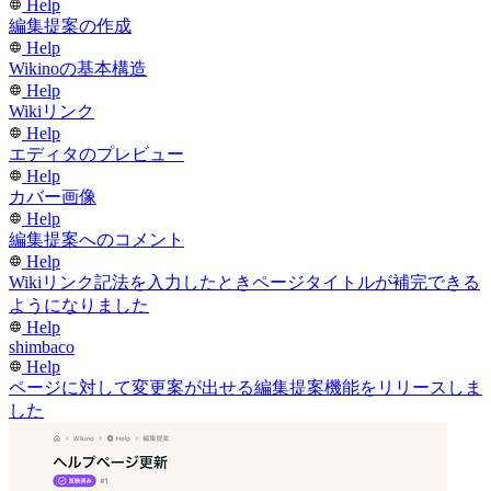
Help
編集提案の作成
Help
Wikinoの基本構造
Help
Wikiリンク
Help
エディタのプレビュー
Help
カバー画像
Help
編集提案へのコメント
Help
Wikiリンク記法を入力したときページタイトルが補完できる
ようになりました
Help
shimbaco
Help
ページに対して変更案が出せる編集提案機能をリリースしま
した