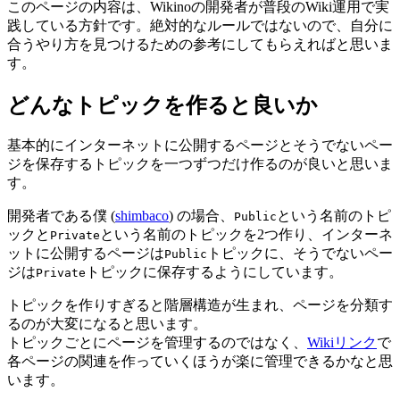
このページの内容は、Wikinoの開発者が普段のWiki運用で実
践している方針です。絶対的なルールではないので、自分に
合うやり方を見つけるための参考にしてもらえればと思いま
す。
どんなトピックを作ると良いか
基本的にインターネットに公開するページとそうでないペー
ジを保存するトピックを一つずつだけ作るのが良いと思いま
す。
開発者である僕 (
shimbaco
) の場合、
という名前のトピ
Public
ックと
という名前のトピックを2つ作り、インターネ
Private
ットに公開するページは
トピックに、そうでないペー
Public
ジは
トピックに保存するようにしています。
Private
トピックを作りすぎると階層構造が生まれ、ページを分類す
るのが大変になると思います。
トピックごとにページを管理するのではなく、
Wikiリンク
で
各ページの関連を作っていくほうが楽に管理できるかなと思
います。