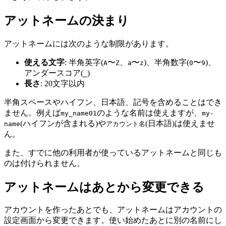
アットネームの決まり
アットネームには次のような制限があります。
使える文字
: 半角英字(
〜
、
〜
)、半角数字(
〜
)、
A
Z
a
z
0
9
アンダースコア(
)
_
長さ
: 20文字以内
半角スペースやハイフン、日本語、記号を含めることはでき
ません。例えば
のような名前は使えますが、
my_name01
my-
(ハイフンが含まれる)や
(日本語)は使えませ
name
アカウント名
ん。
また、すでに他の利用者が使っているアットネームと同じも
のは付けられません。
アットネームはあとから変更できる
アカウントを作ったあとでも、アットネームはアカウントの
設定画面から変更できます。使い始めたあとに別の名前にし