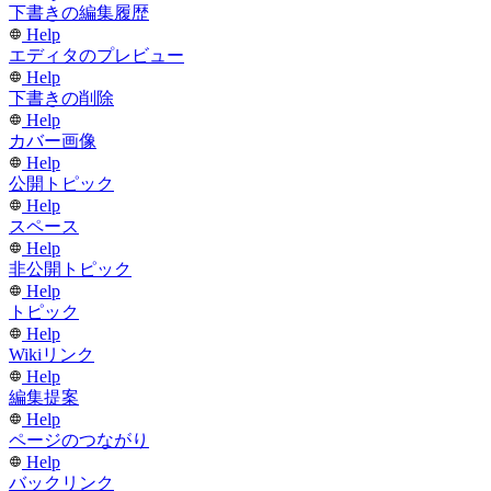
下書きの編集履歴
Help
エディタのプレビュー
Help
下書きの削除
Help
カバー画像
Help
公開トピック
Help
スペース
Help
非公開トピック
Help
トピック
Help
Wikiリンク
Help
編集提案
Help
ページのつながり
Help
バックリンク