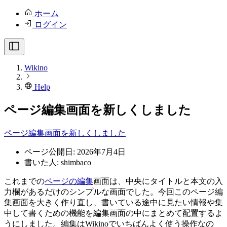
ホーム
ログイン
Wikino
Help
ページ編集画面を新しくしました
ページ編集画面を新しくしました
ページ公開日: 2026年7月4日
書いた人: shimbaco
これまでの
ページの編集
画面は、中央にタイトルと本文の入
力欄があるだけのシンプルな画面でした。今回このページ編
集画面を大きく作り直し、書いている途中に見たい情報や集
中して書くための機能を編集画面の中にまとめて配置するよ
うにしました。編集はWikinoでいちばんよく使う操作なの