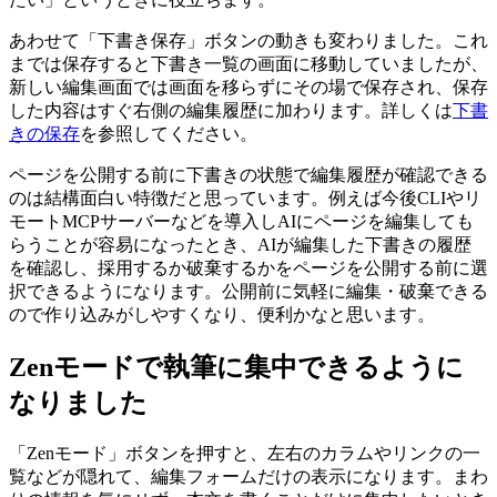
あわせて「下書き保存」ボタンの動きも変わりました。これ
までは保存すると下書き一覧の画面に移動していましたが、
新しい編集画面では画面を移らずにその場で保存され、保存
した内容はすぐ右側の編集履歴に加わります。詳しくは
下書
きの保存
を参照してください。
ページを公開する前に下書きの状態で編集履歴が確認できる
のは結構面白い特徴だと思っています。例えば今後CLIやリ
モートMCPサーバーなどを導入しAIにページを編集しても
らうことが容易になったとき、AIが編集した下書きの履歴
を確認し、採用するか破棄するかをページを公開する前に選
択できるようになります。公開前に気軽に編集・破棄できる
ので作り込みがしやすくなり、便利かなと思います。
Zenモードで執筆に集中できるように
なりました
「Zenモード」ボタンを押すと、左右のカラムやリンクの一
覧などが隠れて、編集フォームだけの表示になります。まわ