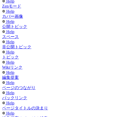
Help
Zenモード
Help
カバー画像
Help
公開トピック
Help
スペース
Help
非公開トピック
Help
トピック
Help
Wikiリンク
Help
編集提案
Help
ページのつながり
Help
バックリンク
Help
ページタイトルの決まり
Help