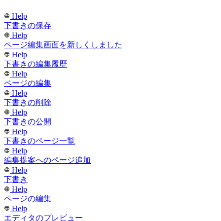
Help
下書きの保存
Help
ページ編集画面を新しくしました
Help
下書きの編集履歴
Help
ページの編集
Help
下書きの削除
Help
下書きの公開
Help
下書きのページ一覧
Help
編集提案へのページ追加
Help
下書き
Help
ページの編集
Help
エディタのプレビュー