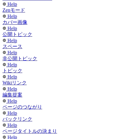
Help
Zenモード
Help
カバー画像
Help
公開トピック
Help
スペース
Help
非公開トピック
Help
トピック
Help
Wikiリンク
Help
編集提案
Help
ページのつながり
Help
バックリンク
Help
ページタイトルの決まり
Help